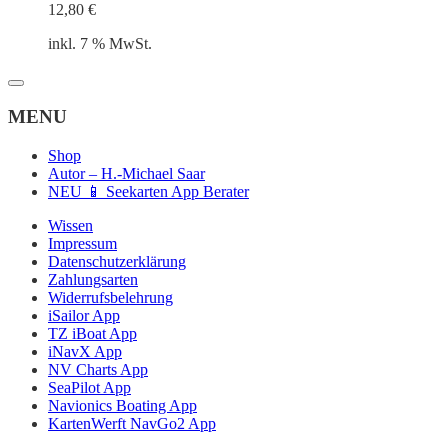
12,80
€
inkl. 7 % MwSt.
MENU
Shop
Autor – H.-Michael Saar
NEU 📱 Seekarten App Berater
Wissen
Impressum
Datenschutzerklärung
Zahlungsarten
Widerrufsbelehrung
iSailor App
TZ iBoat App
iNavX App
NV Charts App
SeaPilot App
Navionics Boating App
KartenWerft NavGo2 App