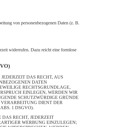
arbeitung von personenbezogenen Daten (z. B.
rzeit widerrufen. Dazu reicht eine formlose
GVO)
 JEDERZEIT DAS RECHT, AUS
NENBEZOGENEN DATEN
 JEWEILIGE RECHTSGRUNDLAGE,
ERSPRUCH EINLEGEN, WERDEN WIR
WINGENDE SCHUTZWÜRDIGE GRÜNDE
E VERARBEITUNG DIENT DER
BS. 1 DSGVO).
DAS RECHT, JEDERZEIT
RARTIGER WERBUNG EINZULEGEN;