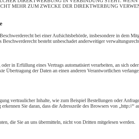
 SOLCHER DIREKTWERBUNG IN VERBINDUNG STEHT. WENN
ICHT MEHR ZUM ZWECKE DER DIREKTWERBUNG VERWEND
e
eschwerderecht bei einer Aufsichtsbehörde, insbesondere in dem Mitgl
s Beschwerderecht besteht unbeschadet anderweitiger verwaltungsrechtl
oder in Erfüllung eines Vertrags automatisiert verarbeiten, an sich ode
te Übertragung der Daten an einen anderen Verantwortlichen verlangen, 
ung vertraulicher Inhalte, wie zum Beispiel Bestellungen oder Anfragen
rkennen Sie daran, dass die Adresszeile des Browsers von „http://“ au
en, die Sie an uns übermitteln, nicht von Dritten mitgelesen werden.