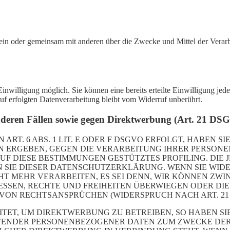
ie allein oder gemeinsam mit anderen über die Zwecke und Mittel der Ver
nwilligung möglich. Sie können eine bereits erteilte Einwilligung jede
uf erfolgten Datenverarbeitung bleibt vom Widerruf unberührt.
nderen Fällen sowie gegen Direktwerbung (Art. 21 DS
. 6 ABS. 1 LIT. E ODER F DSGVO ERFOLGT, HABEN SIE
ION ERGEBEN, GEGEN DIE VERARBEITUNG IHRER PERSO
AUF DIESE BESTIMMUNGEN GESTÜTZTES PROFILING. DIE
 SIE DIESER DATENSCHUTZERKLÄRUNG. WENN SIE WID
HT MEHR VERARBEITEN, ES SEI DENN, WIR KÖNNEN Z
RESSEN, RECHTE UND FREIHEITEN ÜBERWIEGEN ODER DI
N RECHTSANSPRÜCHEN (WIDERSPRUCH NACH ART. 21 A
T, UM DIREKTWERBUNG ZU BETREIBEN, SO HABEN SIE 
FFENDER PERSONENBEZOGENER DATEN ZUM ZWECKE DE