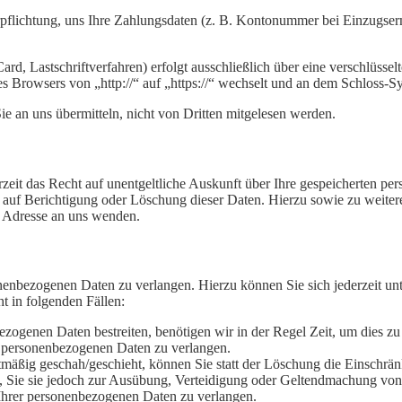
rpflichtung, uns Ihre Zahlungsdaten (z. B. Kontonummer bei Einzugser
rd, Lastschriftverfahren) erfolgt ausschließlich über eine verschlüss
es Browsers von „http://“ auf „https://“ wechselt und an dem Schloss-S
e an uns übermitteln, nicht von Dritten mitgelesen werden.
eit das Recht auf unentgeltliche Auskunft über Ihre gespeicherten p
 auf Berichtigung oder Löschung dieser Daten. Hierzu sowie zu wei
n Adresse an uns wenden.
onenbezogenen Daten zu verlangen. Hierzu können Sie sich jederzeit u
t in folgenden Fällen:
ezogenen Daten bestreiten, benötigen wir in der Regel Zeit, um dies z
r personenbezogenen Daten zu verlangen.
mäßig geschah/geschieht, können Sie statt der Löschung die Einschrän
 Sie sie jedoch zur Ausübung, Verteidigung oder Geltendmachung von
 Ihrer personenbezogenen Daten zu verlangen.