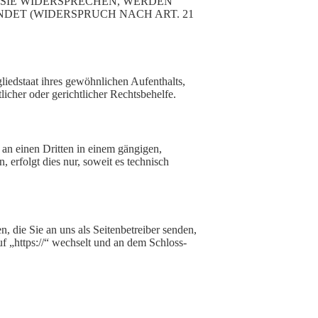
 SIE WIDERSPRECHEN, WERDEN
ET (WIDERSPRUCH NACH ART. 21
iedstaat ihres gewöhnlichen Aufenthalts,
icher oder gerichtlicher Rechtsbehelfe.
r an einen Dritten in einem gängigen,
erfolgt dies nur, soweit es technisch
, die Sie an uns als Seitenbetreiber senden,
f „https://“ wechselt und an dem Schloss-