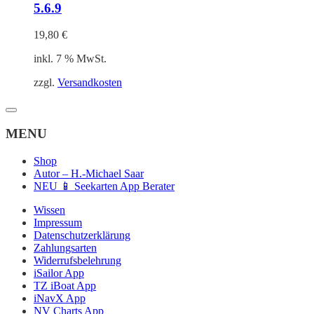
5.6.9
19,80
€
inkl. 7 % MwSt.
zzgl.
Versandkosten
MENU
Shop
Autor – H.-Michael Saar
NEU 📱 Seekarten App Berater
Wissen
Impressum
Datenschutzerklärung
Zahlungsarten
Widerrufsbelehrung
iSailor App
TZ iBoat App
iNavX App
NV Charts App