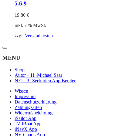
5.6.9
19,80
€
inkl. 7 % MwSt.
zzgl.
Versandkosten
MENU
Shop
Autor – H.-Michael Saar
NEU 📱 Seekarten App Berater
Wissen
Impressum
Datenschutzerklärung
Zahlungsarten
Widerrufsbelehrung
iSailor App
TZ iBoat App
iNavX App
NV Charts App