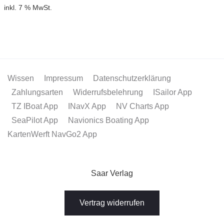
inkl. 7 % MwSt.
Wissen
Impressum
Datenschutzerklärung
Zahlungsarten
Widerrufsbelehrung
ISailor App
TZ IBoat App
INavX App
NV Charts App
SeaPilot App
Navionics Boating App
KartenWerft NavGo2 App
Saar Verlag
Vertrag widerrufen