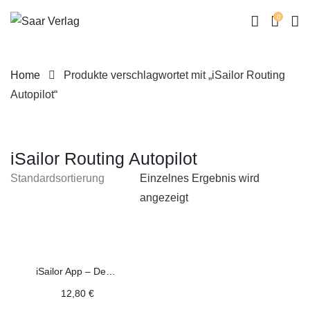
0
Home
Produkte verschlagwortet mit „iSailor Routing
Autopilot“
iSailor Routing Autopilot
Skip
to
Einzelnes Ergebnis wird
content
angezeigt
iSailor App – Deutsches PDF-Handbuch – v1.11.0
12,80
€