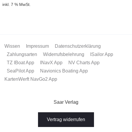
inkl. 7 % MwSt.
Wissen
Impressum
Datenschutzerklärung
Zahlungsarten
Widerrufsbelehrung
ISailor App
TZ IBoat App
INavX App
NV Charts App
SeaPilot App
Navionics Boating App
KartenWerft NavGo2 App
Saar Verlag
Vertrag widerrufen