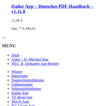
iSailor App – Deutsches PDF-Handbuch –
v1.11.0
12,80
€
inkl. 7 % MwSt.
MENU
Shop
Autor – H.-Michael Saar
NEU 📱 Seekarten App Berater
Wissen
Impressum
Datenschutzerklärung
Zahlungsarten
Widerrufsbelehrung
iSailor App
TZ iBoat App
iNavX App
NV Charts App