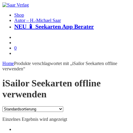
Shop
Autor – H.-Michael Saar
NEU 📱 Seekarten App Berater
0
Home
Produkte verschlagwortet mit „iSailor Seekarten offline
verwenden“
Skip
iSailor Seekarten offline
to
content
verwenden
Einzelnes Ergebnis wird angezeigt