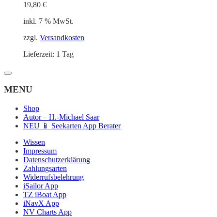
19,80
€
inkl. 7 % MwSt.
zzgl.
Versandkosten
Lieferzeit:
1 Tag
MENU
Shop
Autor – H.-Michael Saar
NEU 📱 Seekarten App Berater
Wissen
Impressum
Datenschutzerklärung
Zahlungsarten
Widerrufsbelehrung
iSailor App
TZ iBoat App
iNavX App
NV Charts App